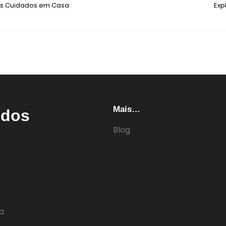
os Cuidados em Casa
Exp
Mais…
edos
Blog
ia