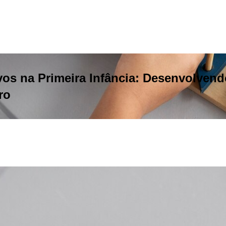
os na Primeira Infância: Desenvolvend
ro