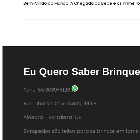
Bem-Vindo ao Mundo: A Chegada do Bebê e os Primeir
Eu Quero Saber Brinqu
Fone: 85 3039-8126
Rua Tibúrcio Cavalcanti, 1919 B
Aldeota – Fortaleza-CE
Brinquedos são feitos para se brincar em famíl